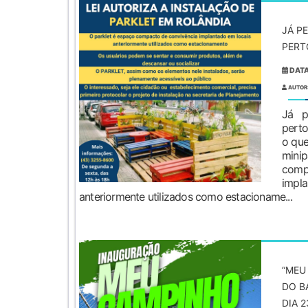
JÁ P
PERT
DATA
AUTOR
Já p
perto
o que
mini
com
imp
anteriormente utilizados como estacioname...
“MEU
DO B
DIA 2