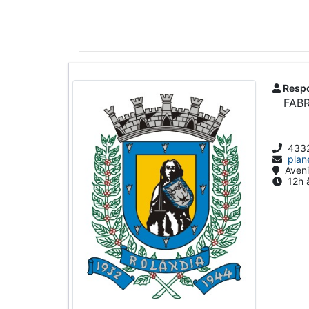
Respo
FAB
433
plan
Aveni
12h à