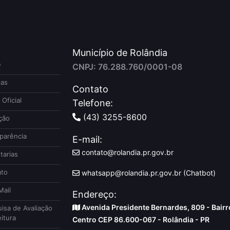
Município de Rolândia
e
CNPJ: 76.288.760/0001-08
ias
Contato
 Oficial
Telefone:
(43) 3255-8600
ção
parência
E-mail:
contato@rolandia.pr.gov.br
tarias
to
whatsapp@rolandia.pr.gov.br (Chatbot)
ail
Endereço:
Avenida Presidente Bernardes, 809 - Bairr
isa de Avaliação
itura
Centro CEP 86.600-067 - Rolândia - PR