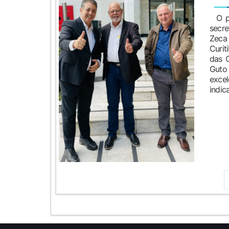
O pre
secr
Zeca 
Curit
das C
Guto
exc
indica