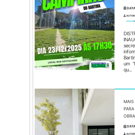
DATA
AUTOR
“M
DIST
INA
secr
info
Bart
um “
qu...
MAIS
PARA
OBRA
DATA
AUTOR