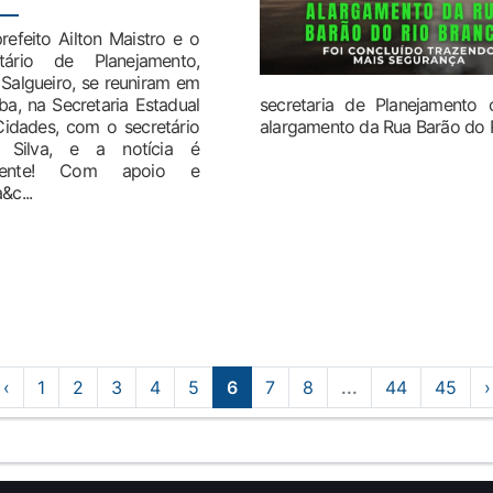
feito Ailton Maistro e o
etário de Planejamento,
Salgueiro, se reuniram em
iba, na Secretaria Estadual
secretaria de Planejamento
idades, com o secretário
alargamento da Rua Barão do Ri
 Silva, e a notícia é
elente! Com apoio e
&c...
‹
1
2
3
4
5
6
7
8
...
44
45
›