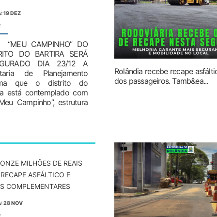
: 19 DEZ
:
EU CAMPINHO” DO
RITO DO BARTIRA SERÁ
UGURADO DIA 23/12 A
Rolândia recebe recape asfál
etaria de Planejamento
dos passageiros. Tamb&ea...
rma que o distrito do
ira está contemplado com
Meu Campinho”, estrutura
 ONZE MILHÕES DE REAIS
 RECAPE ASFÁLTICO E
S COMPLEMENTARES
: 28 NOV
: