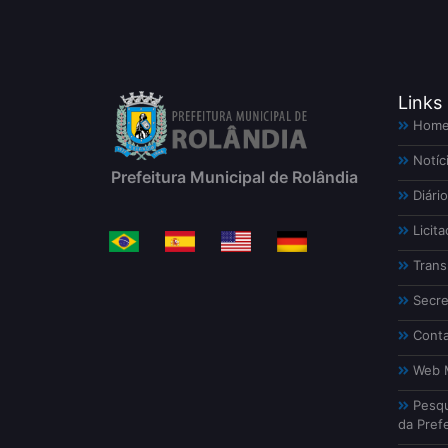
Links
Hom
Notíc
Prefeitura Municipal de Rolândia
Diário
Licita
Trans
Secre
Conta
Web M
Pesqu
da Prefe