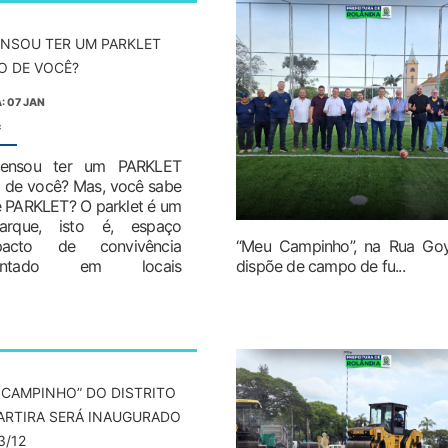
ENSOU TER UM PARKLET
O DE VOCÊ?
: 07 JAN
:
ensou ter um PARKLET
 de você? Mas, você sabe
 PARKLET? O parklet é um
parque, isto é, espaço
pacto de convivência
“Meu Campinho”, na Rua Goyt
lantado em locais
dispõe de campo de fu...
 CAMPINHO” DO DISTRITO
ARTIRA SERÁ INAUGURADO
3/12