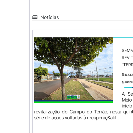
Notícias
SEMM
REVI
“TER
DATA
AUTOR
A Sec
Meio
iní
revitalização do Campo do Terrão, nesta quin
série de ações voltadas à recuperaç&atil...