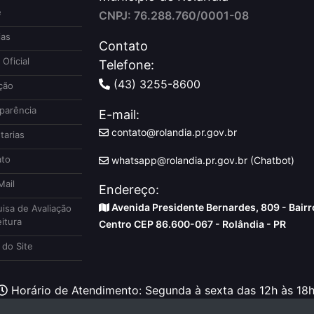
e
CNPJ: 76.288.760/0001-08
ias
Contato
 Oficial
Telefone:
(43) 3255-8600
ção
parência
E-mail:
contato@rolandia.pr.gov.br
tarias
to
whatsapp@rolandia.pr.gov.br (Chatbot)
ail
Endereço:
Avenida Presidente Bernardes, 809 - Bairr
isa de Avaliação
itura
Centro CEP 86.600-067 - Rolândia - PR
do Site
Horário de Atendimento: Segunda à sexta das 12h às 18h