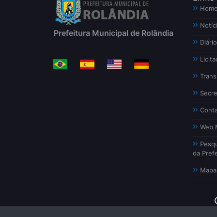
Hom
Notíc
Prefeitura Municipal de Rolândia
Diário
Licita
Trans
Secre
Conta
Web M
Pesqu
da Prefe
Mapa 