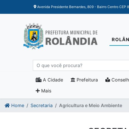
Ir para o conteudo
Ir para o fim do conteudo
Avenida Presidente Bernardes, 809 - Bairro Centro CEP 
ROLÂN
A Cidade
Prefeitura
Conselh
Mais
Home
Secretaria
Agricultura e Meio Ambiente