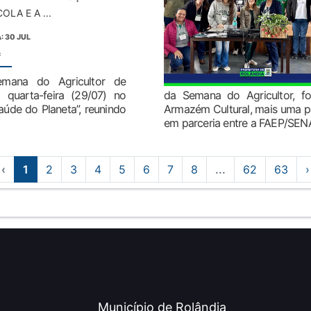
OLA E A ...
: 30 JUL
:
mana do Agricultor de
 quarta-feira (29/07) no
da Semana do Agricultor, foi
aúde do Planeta”, reunindo
Armazém Cultural, mais uma p
em parceria entre a FAEP/SENA
‹
1
2
3
4
5
6
7
8
...
62
63
›
Município de Rolândia