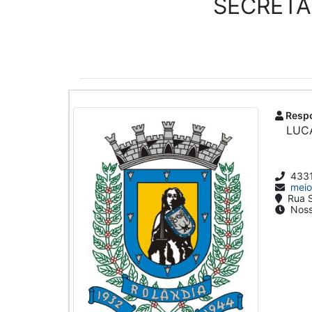
SECRETA
Respo
LUC
433
meio
Rua S
Nosso