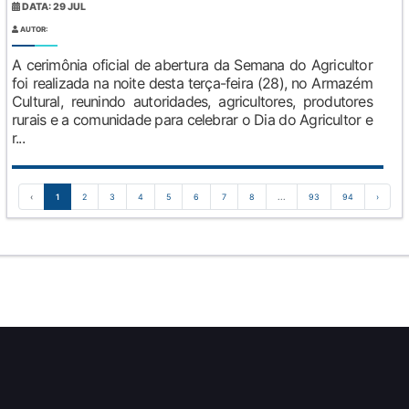
DATA: 29 JUL
AUTOR:
A cerimônia oficial de abertura da Semana do Agricultor
foi realizada na noite desta terça-feira (28), no Armazém
Cultural, reunindo autoridades, agricultores, produtores
rurais e a comunidade para celebrar o Dia do Agricultor e
r...
‹
1
2
3
4
5
6
7
8
...
93
94
›