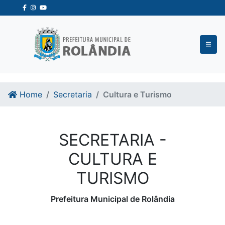
Ir para o conteudo
Ir para o fim do conteudo
Home
Secretaria
Cultura e Turismo
SECRETARIA -
CULTURA E
TURISMO
Prefeitura Municipal de Rolândia