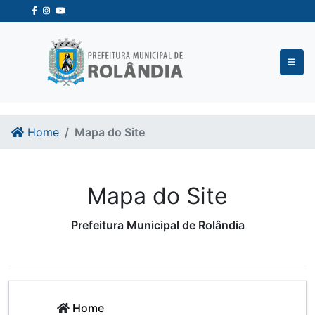
Ir para o conteudo
Ir para o fim do conteudo
Home
Mapa do Site
Mapa do Site
Prefeitura Municipal de Rolândia
Home