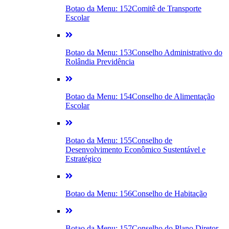
Botao da Menu: 152
Comitê de Transporte
Escolar
Botao da Menu: 153
Conselho Administrativo do
Rolândia Previdência
Botao da Menu: 154
Conselho de Alimentação
Escolar
Botao da Menu: 155
Conselho de
Desenvolvimento Econômico Sustentável e
Estratégico
Botao da Menu: 156
Conselho de Habitação
Botao da Menu: 157
Conselho do Plano Diretor