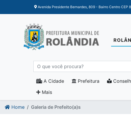
Ir para o conteudo
Ir para o fim do conteudo
Avenida Presidente Bernardes, 809 - Bairro Centro CEP 
ROLÂN
A Cidade
Prefeitura
Conselh
Mais
Home
Galeria de Prefeito(a)s