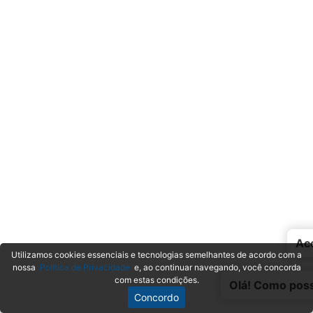
Ac
Utilizamos cookies essenciais e tecnologias semelhantes de acordo com a
nossa
Política de Privacidade
e, ao continuar navegando, você concorda
com estas condições.
Olá! Como poss
Concordo