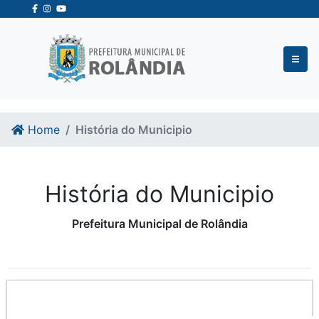
Ir para o conteudo
Ir para o fim do conteudo
Home
História do Municipio
História do Municipio
Prefeitura Municipal de Rolândia