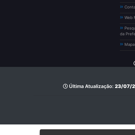
Conta
Web M
Pesqu
da Prefe
Mapa 
Última Atualização:
23/07/2