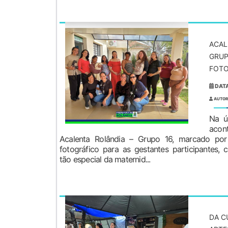
ACAL
GRUP
FOTO
DATA
AUTOR
Na úl
acon
Acalenta Rolândia – Grupo 16, marcado po
fotográfico para as gestantes participantes
tão especial da maternid...
DA C