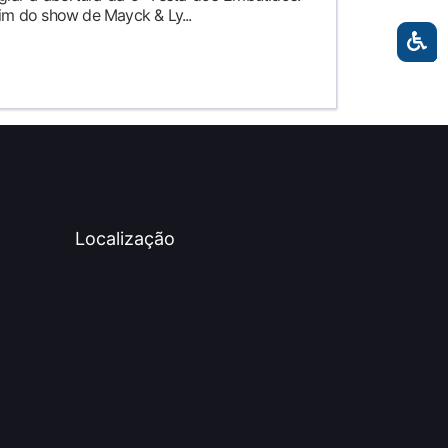
fim do show de Mayck & Ly...
Localização