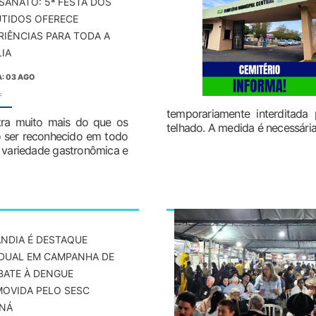
SANATO: 5ª FESTA DOS
TIDOS OFERECE
RIÊNCIAS PARA TODA A
LIA
: 03 AGO
:
temporariamente interditada
tra muito mais do que os
telhado. A medida é necessária 
o ser reconhecido em todo
 variedade gastronômica e
NDIA É DESTAQUE
DUAL EM CAMPANHA DE
ATE À DENGUE
OVIDA PELO SESC
NÁ