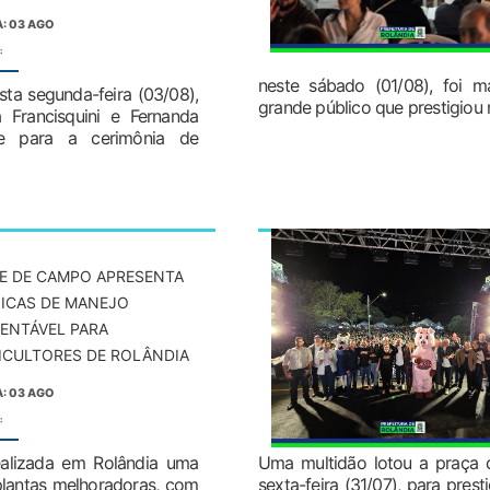
: 03 AGO
:
neste sábado (01/08), foi 
ta segunda-feira (03/08),
grande público que prestigiou
 Francisquini e Fernanda
de para a cerimônia de
E DE CAMPO APRESENTA
ICAS DE MANEJO
ENTÁVEL PARA
ICULTORES DE ROLÂNDIA
: 03 AGO
:
realizada em Rolândia uma
Uma multidão lotou a praça d
lantas melhoradoras, com
sexta-feira (31/07), para pres