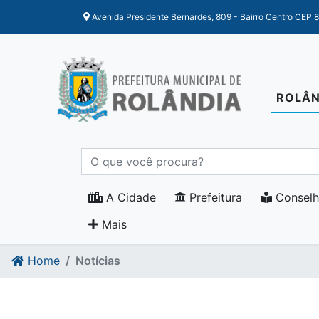
Ir para o conteudo
Ir para o fim do conteudo
Avenida Presidente Bernardes, 809 - Bairro Centro CEP 
ROLÂN
A Cidade
Prefeitura
Conselh
Mais
Home
Notícias