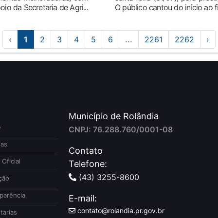
io da Secretaria de Agri...
O público cantou do início ao 
‹
1
2
3
4
5
6
...
2261
2262
›
Município de Rolândia
e
CNPJ: 76.288.760/0001-08
ias
Contato
 Oficial
Telefone:
(43) 3255-8600
ção
parência
E-mail:
contato@rolandia.pr.gov.br
tarias