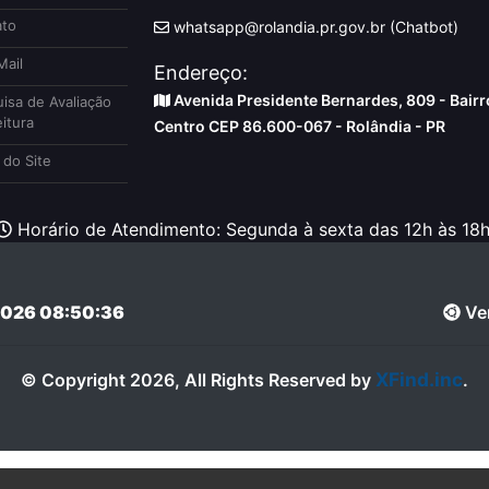
to
whatsapp@rolandia.pr.gov.br (Chatbot)
ail
Endereço:
Avenida Presidente Bernardes, 809 - Bairr
isa de Avaliação
itura
Centro CEP 86.600-067 - Rolândia - PR
do Site
Horário de Atendimento: Segunda à sexta das 12h às 18h
026 08:50:36
Ver
XFind.inc
© Copyright 2026, All Rights Reserved by
.