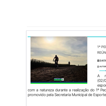
1º P
REÚN
DATA
AUTOR
A m
(02
espo
com a natureza durante a realização do 1º Pe
promovido pela Secretaria Municipal de Esportes