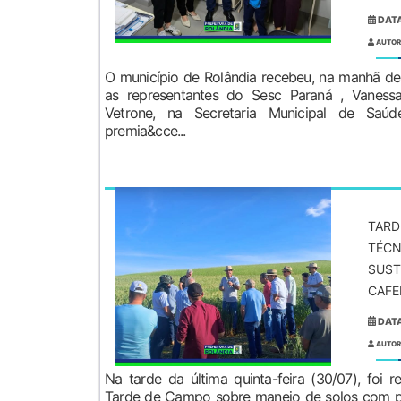
DATA
AUTOR
O município de Rolândia recebeu, na manhã des
as representantes do Sesc Paraná , Vanessa
Vetrone, na Secretaria Municipal de Saú
premia&cce...
TARD
TÉCN
SUST
CAFE
DATA
AUTOR
Na tarde da última quinta-feira (30/07), foi 
Tarde de Campo sobre manejo de solos com p