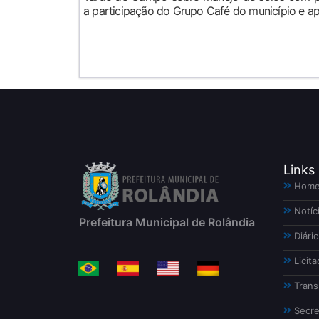
a participação do Grupo Café do município e apo
Links
Hom
Notíc
Prefeitura Municipal de Rolândia
Diário
Licita
Trans
Secre