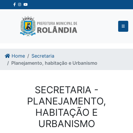
Ir para o conteudo
Ir para o fim do conteudo
Home
Secretaria
Planejamento, habitação e Urbanismo
SECRETARIA -
PLANEJAMENTO,
HABITAÇÃO E
URBANISMO