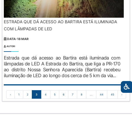
ESTRADA QUE DÁ ACESSO AO BARTIRA ESTÁ ILUMINADA
COM LÂMPADAS DE LED
DATA: 18 MAR
AUTOR:
Estrada que dá acesso ao Bartira está iluminada com
lâmpadas de LED A Estrada do Bartira, que liga a PR-170
ao distrito Nossa Senhora Aparecida (Bartira) recebeu
iluminação de LED ao longo dos cerca de 5 km da via...
‹
1
2
3
4
5
6
7
8
...
44
45
›