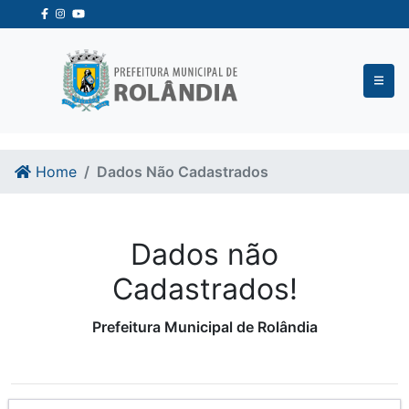
Ir para o conteudo
Ir para o fim do conteudo
Home
Dados Não Cadastrados
Dados não
Cadastrados!
Prefeitura Municipal de Rolândia