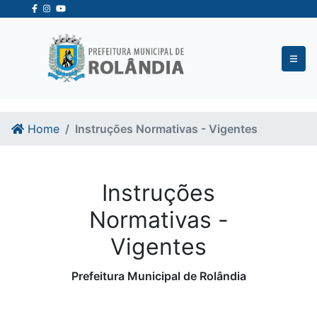
Ir para o conteudo
Ir para o fim do conteudo
Home
Instruções Normativas - Vigentes
Instruções
Normativas -
Vigentes
Prefeitura Municipal de Rolândia