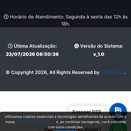
Horário de Atendimento: Segunda à sexta das 12h às
18h.
Última Atualização:
Versão do Sistema:
23/07/2026 08:50:36
v_1.0
XFind.inc
© Copyright 2026, All Rights Reserved by
.
Acessar DTE
Utilizamos cookies essenciais e tecnologias semelhantes de acordo com a
nossa
Política de Privacidade
e, ao continuar navegando, você concorda
com estas condições.
Olá! Como posso ajudar?