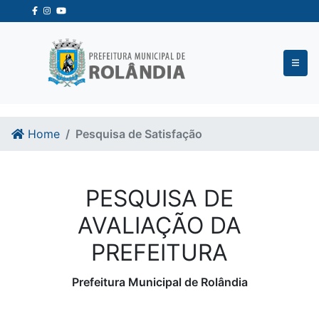
Ir para o conteudo
Ir para o fim do conteudo
Home
Pesquisa de Satisfação
PESQUISA DE
AVALIAÇÃO DA
PREFEITURA
Prefeitura Municipal de Rolândia