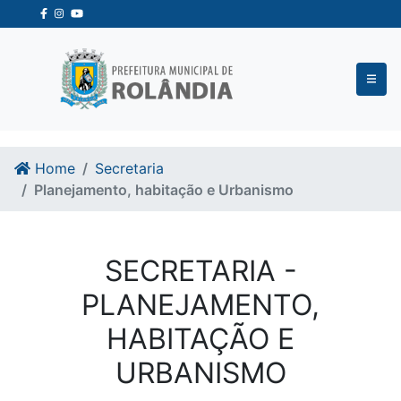
Ir para o conteudo
Ir para o fim do conteudo
Home
Secretaria
Planejamento, habitação e Urbanismo
SECRETARIA -
PLANEJAMENTO,
HABITAÇÃO E
URBANISMO