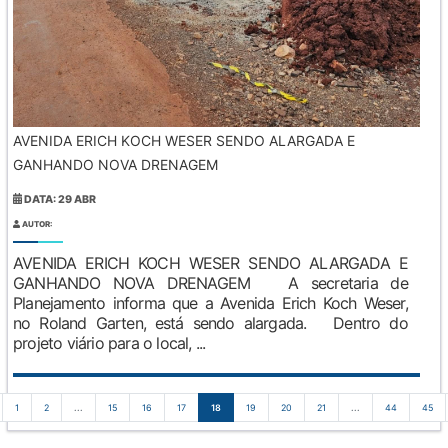
AVENIDA ERICH KOCH WESER SENDO ALARGADA E
GANHANDO NOVA DRENAGEM
DATA: 29 ABR
AUTOR:
AVENIDA ERICH KOCH WESER SENDO ALARGADA E
GANHANDO NOVA DRENAGEM A secretaria de
Planejamento informa que a Avenida Erich Koch Weser,
no Roland Garten, está sendo alargada. Dentro do
projeto viário para o local, ...
1
2
...
15
16
17
18
19
20
21
...
44
45