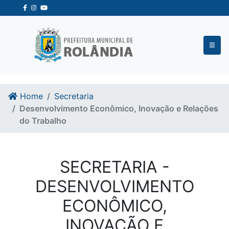
Ir para o conteudo
Ir para o fim do conteudo
Home
Secretaria
Desenvolvimento Econômico, Inovação e Relações
do Trabalho
SECRETARIA -
DESENVOLVIMENTO
ECONÔMICO,
INOVAÇÃO E