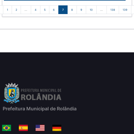
1
2
...
4
5
6
7
8
9
10
...
138
139
Prefeitura Municipal de Rolândia