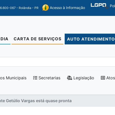
Po
Acesso à Informação
86.600-067 - Rolândia - PR
DIA
CARTA DE SERVIÇOS
AUTO ATENDIMENT
os Municipais
Secretarias
Legislação
Atos
nte Getúlio Vargas está quase pronta