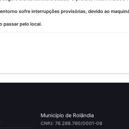
 entorno sofre interrupções provisórias, devido ao maquin
 passar pelo local.
Município de Rolândia
e
CNPJ: 76.288.760/0001-08