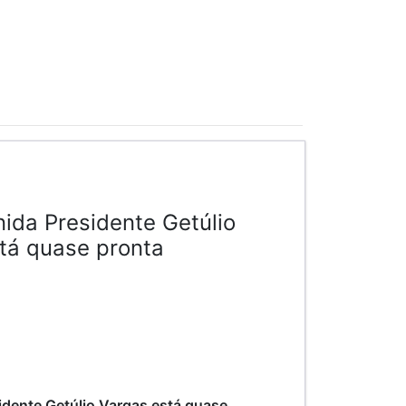
nida Presidente Getúlio
tá quase pronta
idente Getúlio Vargas está quase