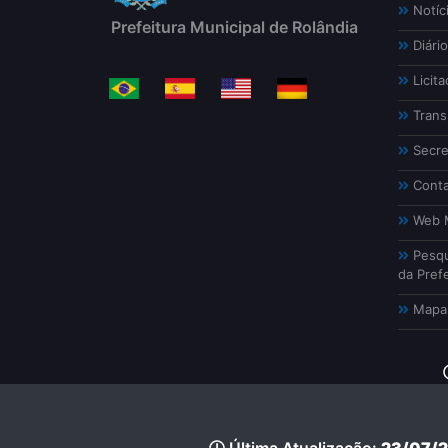
Notíc
Prefeitura Municipal de Rolândia
Diário
Licita
Trans
Secre
Conta
Web M
Pesqu
da Prefe
Mapa 