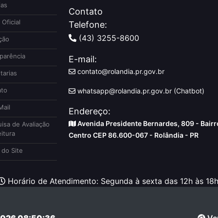
ias
Contato
 Oficial
Telefone:
(43) 3255-8600
ção
parência
E-mail:
contato@rolandia.pr.gov.br
tarias
to
whatsapp@rolandia.pr.gov.br (Chatbot)
ail
Endereço:
Avenida Presidente Bernardes, 809 - Bairr
isa de Avaliação
itura
Centro CEP 86.600-067 - Rolândia - PR
do Site
Horário de Atendimento: Segunda à sexta das 12h às 18h