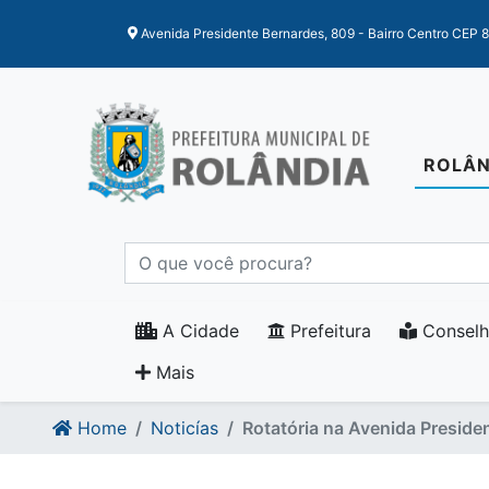
Ir para o conteudo
Ir para o fim do conteudo
Avenida Presidente Bernardes, 809 - Bairro Centro CEP 
ROLÂN
A Cidade
Prefeitura
Conselh
Mais
Home
Noticías
Rotatória na Avenida Preside