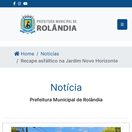
Ir para o conteudo
Ir para o fim do conteudo
Home
Noticías
Recape asfáltico na Jardim Novo Horizonte
Notícia
Prefeitura Municipal de Rolândia