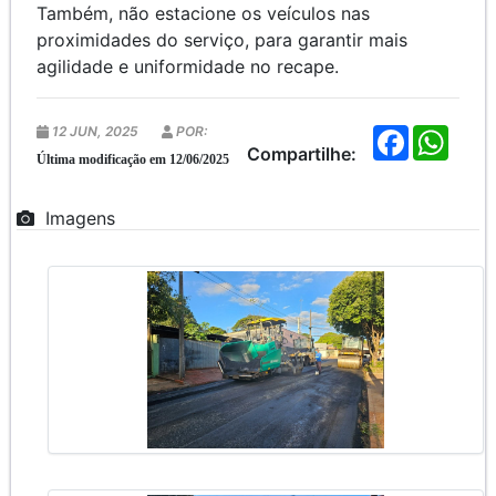
Também, não estacione os veículos nas
proximidades do serviço, para garantir mais
agilidade e uniformidade no recape.
12 JUN, 2025
POR:
F
W
a
h
Compartilhe:
Última modificação em 12/06/2025
c
a
e
t
b
s
Imagens
o
A
o
p
k
p