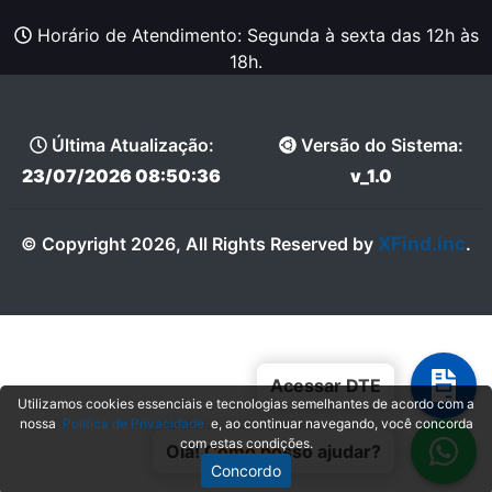
Horário de Atendimento: Segunda à sexta das 12h às
18h.
Última Atualização:
Versão do Sistema:
23/07/2026 08:50:36
v_1.0
XFind.inc
© Copyright 2026, All Rights Reserved by
.
Acessar DTE
Utilizamos cookies essenciais e tecnologias semelhantes de acordo com a
nossa
Política de Privacidade
e, ao continuar navegando, você concorda
com estas condições.
Olá! Como posso ajudar?
Concordo