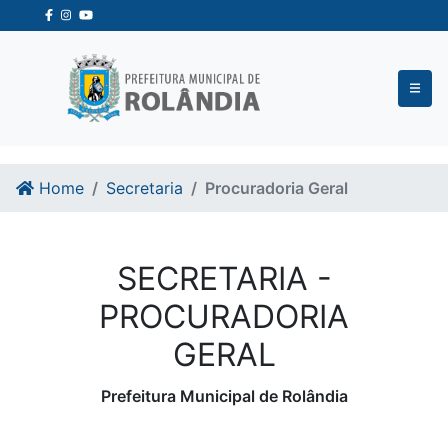
Ir para o conteudo
Ir para o fim do conteudo
Home
Secretaria
Procuradoria Geral
SECRETARIA -
PROCURADORIA
GERAL
Prefeitura Municipal de Rolândia