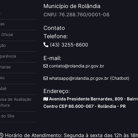
Município de Rolândia
e
CNPJ: 76.288.760/0001-08
ias
Contato
 Oficial
Telefone:
(43) 3255-8600
ção
parência
E-mail:
contato@rolandia.pr.gov.br
tarias
to
whatsapp@rolandia.pr.gov.br (Chatbot)
ail
Endereço:
Avenida Presidente Bernardes, 809 - Bairr
isa de Avaliação
itura
Centro CEP 86.600-067 - Rolândia - PR
do Site
Horário de Atendimento: Segunda à sexta das 12h às 18h