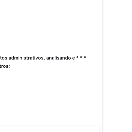
atos administrativos, analisando e
*
*
*
tros;