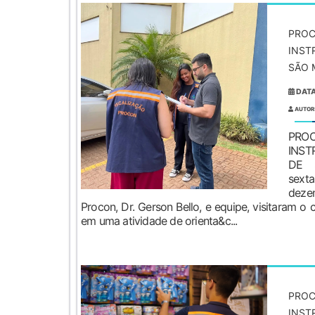
PROC
INST
SÃO 
DATA
AUTOR
PRO
INS
DE 
sex
deze
Procon, Dr. Gerson Bello, e equipe, visitaram o
em uma atividade de orienta&c...
PROC
INST