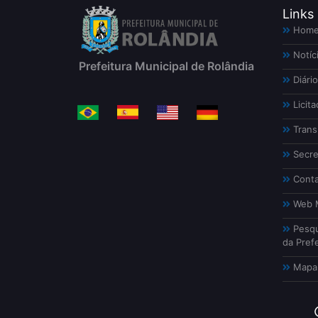
Links
Hom
Notíc
Prefeitura Municipal de Rolândia
Diário
Licita
Trans
Secre
Conta
Web M
Pesqu
da Prefe
Mapa 