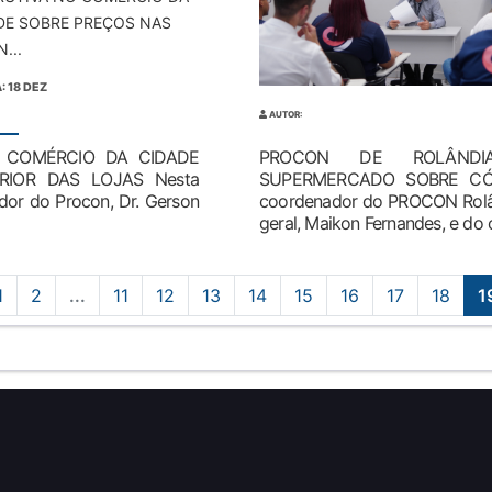
DE SOBRE PREÇOS NAS
N...
: 18 DEZ
AUTOR:
 COMÉRCIO DA CIDADE
PROCON DE ROLÂNDI
RIOR DAS LOJAS Nesta
SUPERMERCADO SOBRE CÓ
dor do Procon, Dr. Gerson
coordenador do PROCON Rolând
geral, Maikon Fernandes, e do c
1
2
...
11
12
13
14
15
16
17
18
1