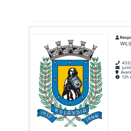
Respo
WIL
433
juri
Aveni
12h à