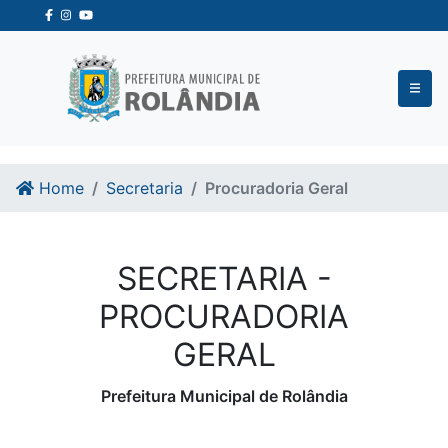
Ir para o conteudo
Ir para o fim do conteudo
Home
Secretaria
Procuradoria Geral
SECRETARIA -
PROCURADORIA
GERAL
Prefeitura Municipal de Rolândia