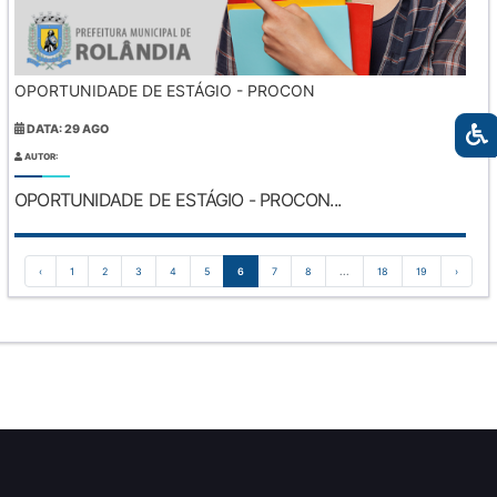
OPORTUNIDADE DE ESTÁGIO - PROCON
DATA: 29 AGO
AUTOR:
OPORTUNIDADE DE ESTÁGIO - PROCON...
‹
1
2
3
4
5
6
7
8
...
18
19
›