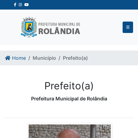
Ir para o conteudo
Ir para o fim do conteudo
Home
Município
Prefeito(a)
Prefeito(a)
Prefeitura Municipal de Rolândia