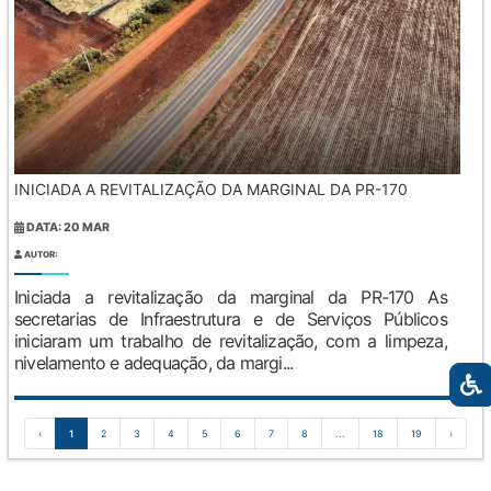
INICIADA A REVITALIZAÇÃO DA MARGINAL DA PR-170
DATA: 20 MAR
AUTOR:
Iniciada a revitalização da marginal da PR-170 As
secretarias de Infraestrutura e de Serviços Públicos
iniciaram um trabalho de revitalização, com a limpeza,
nivelamento e adequação, da margi...
‹
1
2
3
4
5
6
7
8
...
18
19
›