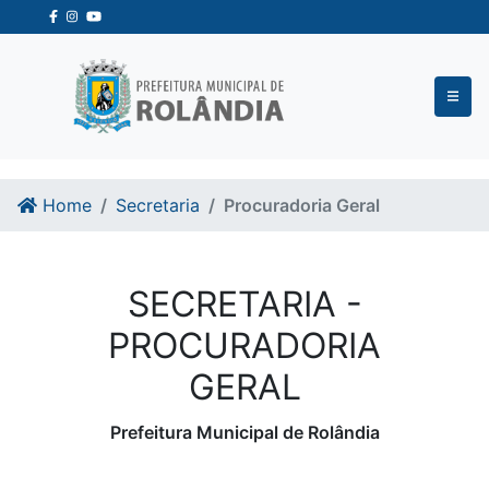
Ir para o conteudo
Ir para o fim do conteudo
Home
Secretaria
Procuradoria Geral
SECRETARIA -
PROCURADORIA
GERAL
Prefeitura Municipal de Rolândia