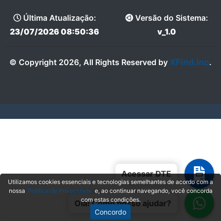
Última Atualização:
Versão do Sistema:
23/07/2026 08:50:36
v_1.0
XFind.inc
© Copyright 2026, All Rights Reserved by
.
Acessar DTE
Utilizamos cookies essenciais e tecnologias semelhantes de acordo com a
nossa
Política de Privacidade
e, ao continuar navegando, você concorda
com estas condições.
Olá! Como posso ajudar?
Concordo