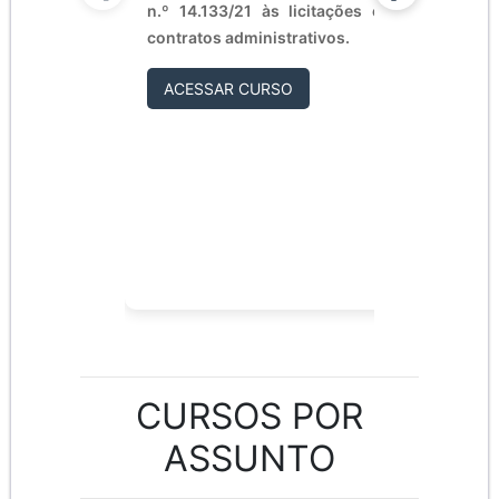
n.º 14.133/21 às licitações e
Orientar 
contratos administrativos.
acerca do
contas do
ACESSAR CURSO
executivo
poder leg
ACESS
CURSOS POR
ASSUNTO