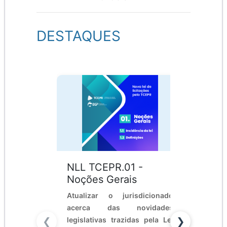
DESTAQUES
Julga
NLL TCEPR.01 -
Noções Gerais
Conta
Execu
Atualizar o jurisdicionado
acerca das novidades
Poder
❮
legislativas trazidas pela Lei
❯
Munic