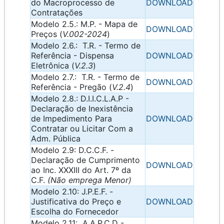
do Macroprocesso de
DOWNLOAD
Contratações
Modelo 2.5.: M.P. - Mapa de
DOWNLOAD
Preços (
V.002-2024
)
Modelo 2.6.: T.R. - Termo de
Referência - Dispensa
DOWNLOAD
Eletrônica (
V.2.3
)
Modelo 2.7.: T.R. - Termo de
DOWNLOAD
Referência - Pregão (
V.2.4
)
Modelo 2.8.: D.I.I.C.L.A.P -
Declaração de Inexistência
de Impedimento Para
DOWNLOAD
Contratar ou Licitar Com a
Adm. Pública
Modelo 2.9: D.C.C.F. -
Declaração de Cumprimento
DOWNLOAD
ao Inc. XXXIII do Art. 7º da
C.F.
(Não emprega Menor)
Modelo 2.10: J.P.E.F. -
Justificativa do Preço e
DOWNLOAD
Escolha do Fornecedor
Modelo 2.11: A.A.P.C.D -