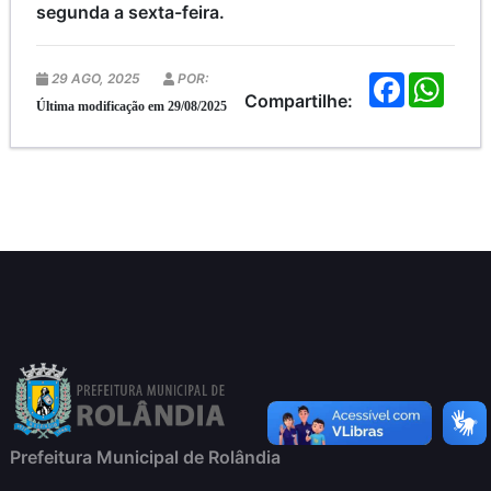
segunda a sexta-feira.
29 AGO, 2025
POR:
F
W
a
h
Compartilhe:
Última modificação em 29/08/2025
c
a
e
t
b
s
o
A
o
p
k
p
Prefeitura Municipal de Rolândia