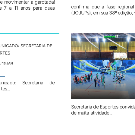
 de movimentar a garotada!
confirma que a fase regiona
de 7 a 11 anos para duas
(JOJUPs), em sua 38º edição, 
NICADO: SECRETARIA DE
RTES
: 13 JAN
:
nicado: Secretaria de
tes...
Secretaria de Esportes convid
de muita atividade...