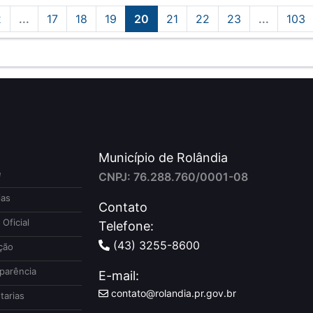
2
...
17
18
19
20
21
22
23
...
103
Município de Rolândia
e
CNPJ: 76.288.760/0001-08
ias
Contato
 Oficial
Telefone:
(43) 3255-8600
ção
parência
E-mail:
contato@rolandia.pr.gov.br
tarias