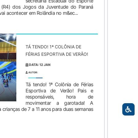
secretaria Estadual do Esporte
l (R4) dos Jogos da Juventude do Paraná
vai acontecer em Rolândia no m&ec...
TÁ TENDO! 1ª COLÔNIA DE
FÉRIAS ESPORTIVA DE VERÃO!
DATA: 12 JAN
AUTOR:
Tá tendo! 1ª Colônia de Férias
Esportiva de Verão! Pais e
responsáveis, hora de
movimentar a garotada! A
a crianças de 7 a 11 anos para duas semanas