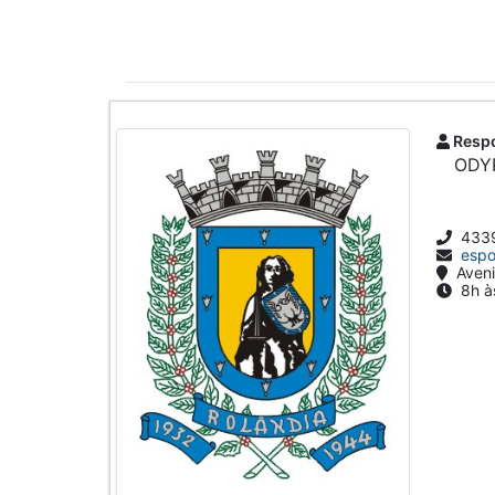
Respo
ODY
4339
espo
Aveni
8h às