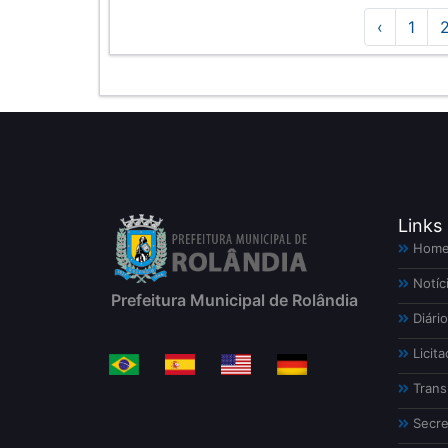
‹
1
Links
Hom
Notíc
Prefeitura Municipal de Rolândia
Diário
Licita
Trans
Secre