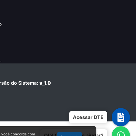
o
.
são do Sistema:
v_1.0
Acessar DTE
, você concorda com
Olá! Como posso ajudar?