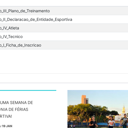
o_III_Plano_de_Treinamento
o_II_Declaracao_de_Entidade_Esportiva
_IV_Atleta
o_IV_Tecnico
_I_Ficha_de_Inscricao
 UMA SEMANA DE
NIA DE FÉRIAS
RTIVA!
: 19 JAN