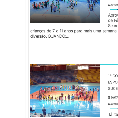
AUTOR
Aprov
de Fé
Secre
crianças de 7 a 11 anos para mais uma semana d
diversão. QUANDO:...
1ª C
ESPO
SUCE
DATA
AUTOR
Tá te