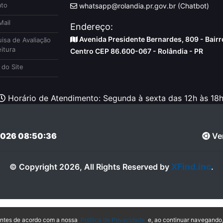
to
whatsapp@rolandia.pr.gov.br (Chatbot)
ail
Endereço:
Avenida Presidente Bernardes, 809 - Bairr
isa de Avaliação
itura
Centro CEP 86.600-067 - Rolândia - PR
do Site
Horário de Atendimento: Segunda à sexta das 12h às 18h
026 08:50:36
Ver
XFind.inc
© Copyright 2026, All Rights Reserved by
.
hantes de acordo com a nossa
Política de Privacidade
e, ao continuar navegando