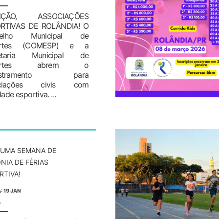
NÇÃO, ASSOCIAÇÕES
RTIVAS DE ROLÂNDIA! O
selho Municipal de
ortes (COMESP) e a
retaria Municipal de
portes abrem o
astramento para
ociações civis com
dade esportiva. ...
 UMA SEMANA DE
NIA DE FÉRIAS
RTIVA!
: 19 JAN
: