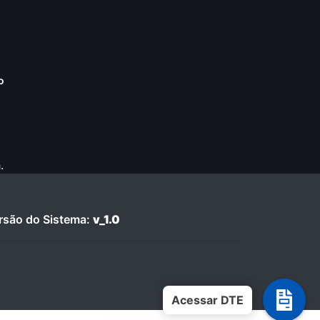
o
.
são do Sistema:
v_1.0
Acessar DTE