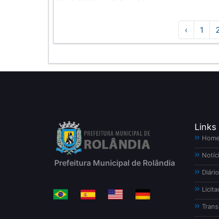
‹
1
Links
Hom
Notíc
Prefeitura Municipal de Rolândia
Diário
Licita
Trans