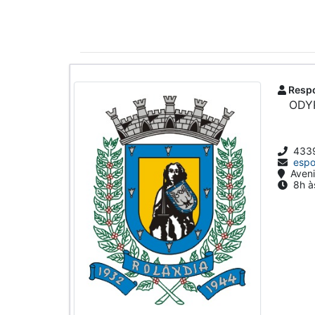
Respo
ODY
4339
espo
Aveni
8h às