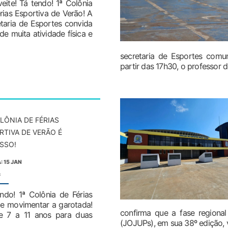
eite! Tá tendo! 1ª Colônia
rias Esportiva de Verão! A
taria de Esportes convida
e muita atividade física e
secretaria de Esportes comun
partir das 17h30, o professor de
OLÔNIA DE FÉRIAS
RTIVA DE VERÃO É
SSO!
: 15 JAN
:
ndo! 1ª Colônia de Férias
 de movimentar a garotada!
confirma que a fase regiona
de 7 a 11 anos para duas
(JOJUPs), em sua 38º edição, 