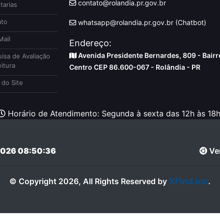
contato@rolandia.pr.gov.br
tarias
to
whatsapp@rolandia.pr.gov.br (Chatbot)
ail
Endereço:
Avenida Presidente Bernardes, 809 - Bairr
isa de Avaliação
itura
Centro CEP 86.600-067 - Rolândia - PR
do Site
Horário de Atendimento: Segunda à sexta das 12h às 18h
026 08:50:36
Ver
XFind.inc
© Copyright 2026, All Rights Reserved by
.