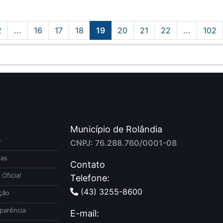
2
...
16
17
18
19
20
21
22
...
102
Município de Rolândia
e
CNPJ: 76.288.760/0001-08
ias
Contato
 Oficial
Telefone:
(43) 3255-8600
ção
parência
E-mail: