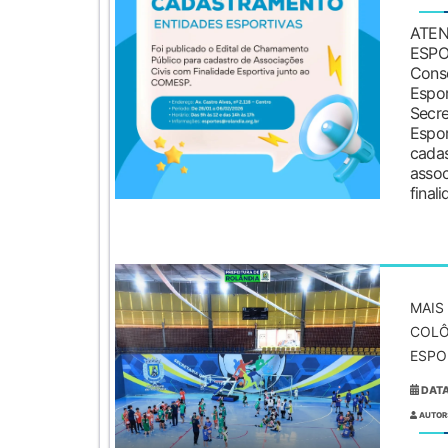
ATE
ESPO
Con
Esp
Sec
Es
cad
ass
finali
MAIS
COLÔ
ESPO
DATA
AUTOR