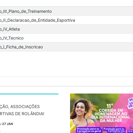
o_III_Plano_de_Treinamento
o_II_Declaracao_de_Entidade_Esportiva
_IV_Atleta
o_IV_Tecnico
_I_Ficha_de_Inscricao
ÇÃO, ASSOCIAÇÕES
RTIVAS DE ROLÂNDIA!
: 27 JAN
: