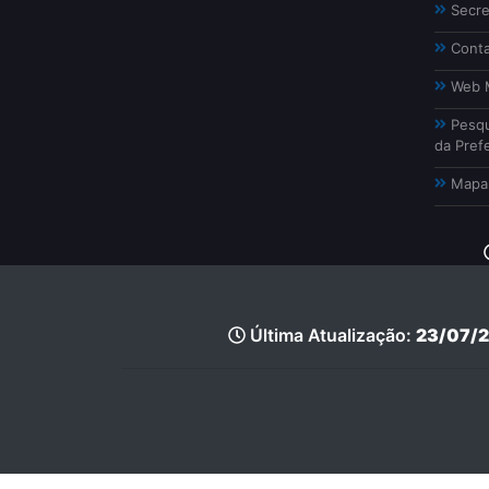
Secre
Conta
Web M
Pesqu
da Prefe
Mapa 
Última Atualização:
23/07/2