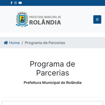
Ir para o conteudo
Ir para o fim do conteudo
Home
Programa de Parcerias
Programa de
Parcerias
Prefeitura Municipal de Rolândia