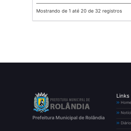
Mostrando de 1 até 20 de 32 registros
Links
Hom
Notíc
Prefeitura Municipal de Rolândia
Diário