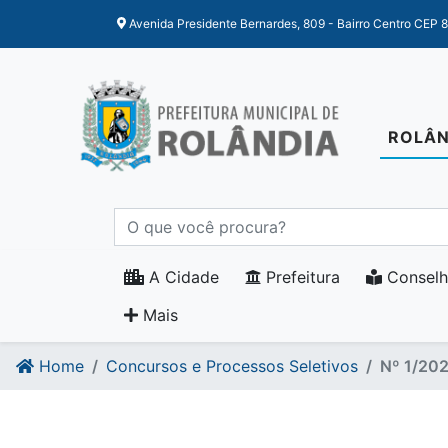
Ir para o conteudo
Ir para o fim do conteudo
Avenida Presidente Bernardes, 809 - Bairro Centro CEP 
ROLÂN
A Cidade
Prefeitura
Conselh
Mais
Home
Concursos e Processos Seletivos
Nº 1/20