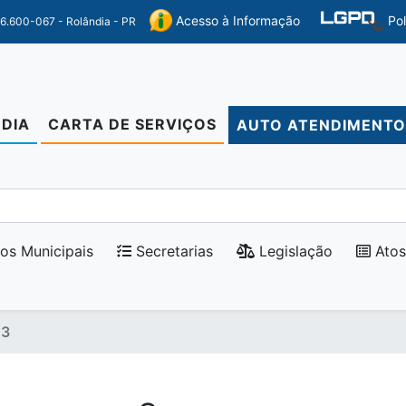
Po
Acesso à Informação
86.600-067 - Rolândia - PR
DIA
CARTA DE SERVIÇOS
AUTO ATENDIMENT
os Municipais
Secretarias
Legislação
Atos
23