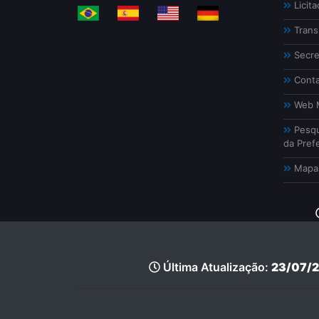
Licita
Trans
Secre
Conta
Web M
Pesqu
da Prefe
Mapa 
Última Atualização:
23/07/2