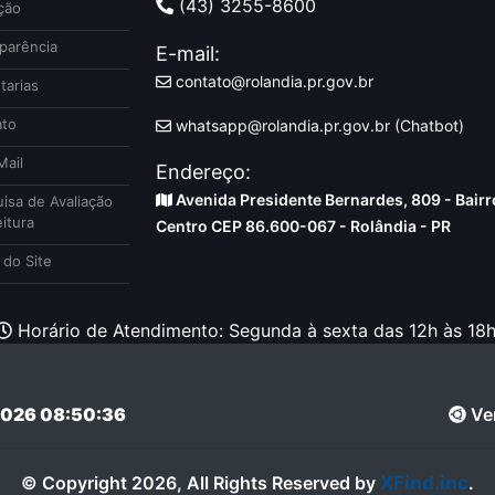
(43) 3255-8600
ção
parência
E-mail:
contato@rolandia.pr.gov.br
tarias
to
whatsapp@rolandia.pr.gov.br (Chatbot)
ail
Endereço:
Avenida Presidente Bernardes, 809 - Bairr
isa de Avaliação
itura
Centro CEP 86.600-067 - Rolândia - PR
do Site
Horário de Atendimento: Segunda à sexta das 12h às 18h
026 08:50:36
Ver
XFind.inc
© Copyright 2026, All Rights Reserved by
.