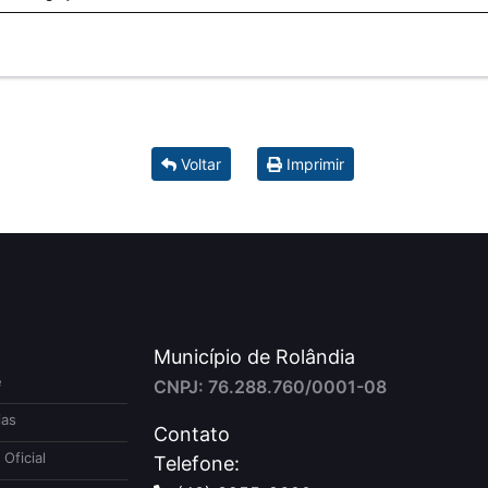
Voltar
Imprimir
Município de Rolândia
e
CNPJ: 76.288.760/0001-08
ias
Contato
 Oficial
Telefone: