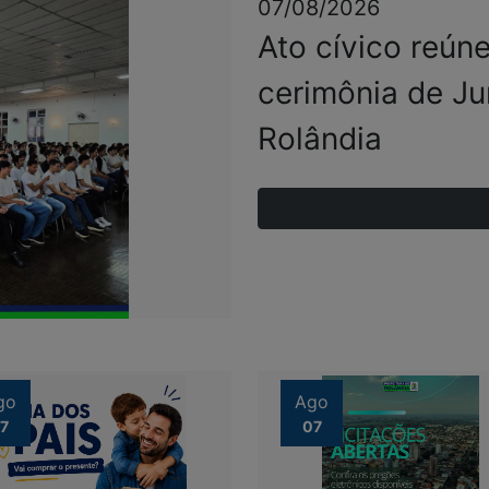
07/08/2026
Ato cívico reún
cerimônia de J
Rolândia
go
Ago
7
07