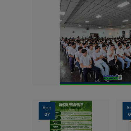
Ago
A
07
0