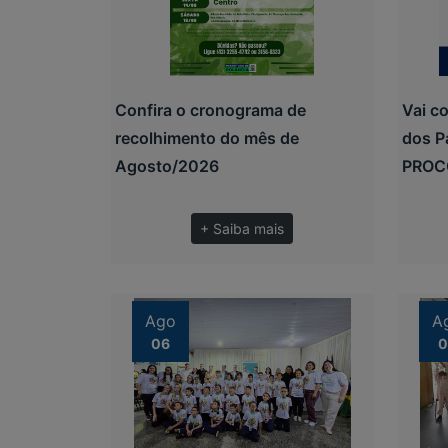
Confira o cronograma de
Vai c
recolhimento do mês de
dos P
Agosto/2026
PRO
+ Saiba mais
Ago
A
06
0