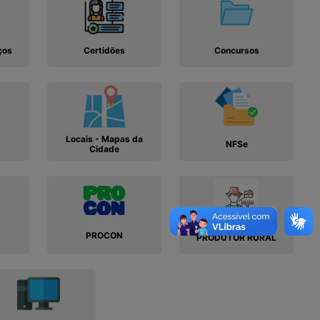
ços
Certidões
Concursos
Locais - Mapas da
NFSe
Cidade
PROCON
PRODUTOR RURAL