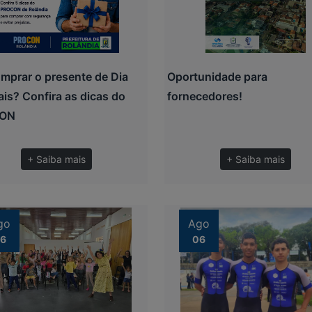
omprar o presente de Dia
Oportunidade para
ais? Confira as dicas do
fornecedores!
CON
+ Saiba mais
+ Saiba mais
go
Ago
6
06