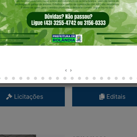
‹
›
Licitações
Editais