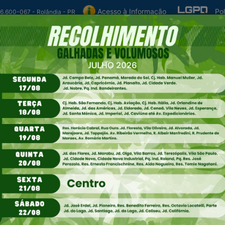
Po
Acesso à Informação
86.600-067 - Rolândia - PR
DIA
CARTA DE SERVIÇOS
AUTO ATENDIMENT
os Municipais
Secretarias
Legislação
Atos