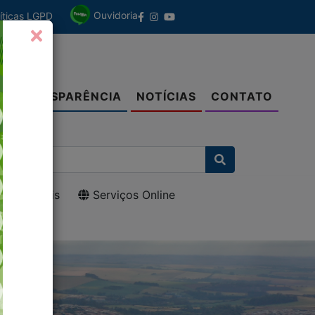
Ouvidoria
líticas LGPD
TRANSPARÊNCIA
NOTÍCIAS
CONTATO
O
 Municipais
Serviços Online