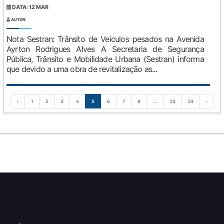
DATA: 12 MAR
AUTOR:
Nota Sestran: Trânsito de Veículos pesados na Avenida
Ayrton Rodrigues Alves A Secretaria de Segurança
Pública, Trânsito e Mobilidade Urbana (Sestran) informa
que devido a uma obra de revitalização as...
‹
1
2
3
4
5
6
7
8
...
23
24
›