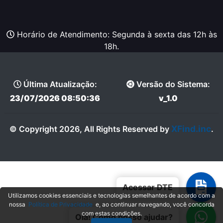
Horário de Atendimento: Segunda à sexta das 12h às
18h.
Última Atualização:
Versão do Sistema:
23/07/2026 08:50:36
v_1.0
XFind.inc
© Copyright 2026, All Rights Reserved by
.
Acessar DTE
Utilizamos cookies essenciais e tecnologias semelhantes de acordo com a
nossa
Política de Privacidade
e, ao continuar navegando, você concorda
com estas condições.
Olá! Como posso ajudar?