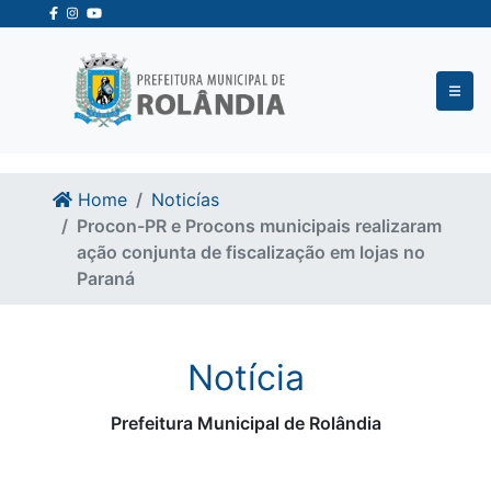
Ir para o conteudo
Ir para o fim do conteudo
Home
Noticías
Procon-PR e Procons municipais realizaram
ação conjunta de fiscalização em lojas no
Paraná
Notícia
Prefeitura Municipal de Rolândia