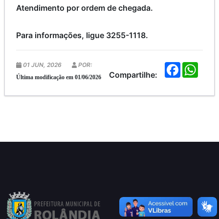
Atendimento por ordem de chegada.
Para informações, ligue 3255-1118.
01 JUN, 2026
POR:
F
W
a
h
Compartilhe:
Última modificação em 01/06/2026
c
a
e
t
b
s
o
A
o
p
k
p