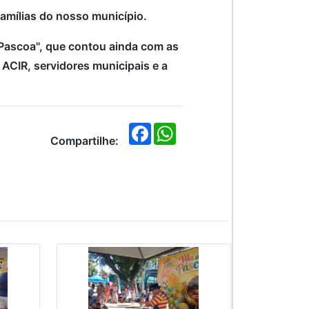
amílias do nosso município.
 Pascoa", que contou ainda com as
a ACIR, servidores municipais e a
F
W
a
h
Compartilhe:
c
a
e
t
b
s
o
A
o
p
k
p