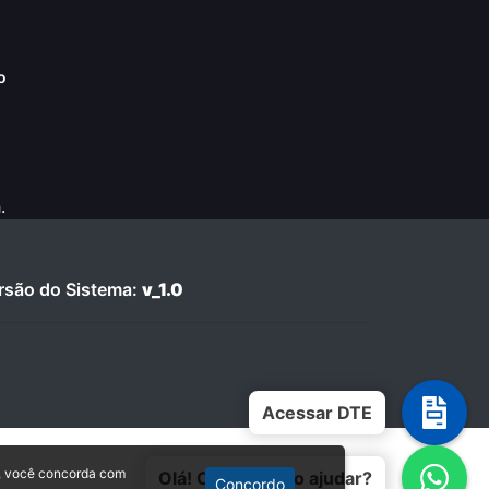
o
.
são do Sistema:
v_1.0
Acessar DTE
, você concorda com
Olá! Como posso ajudar?
Concordo