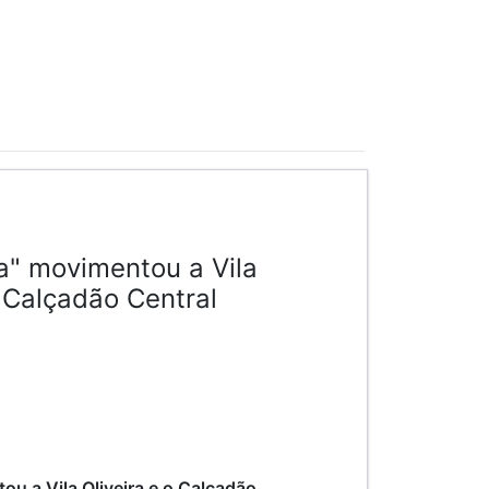
a" movimentou a Vila
o Calçadão Central
ou a Vila Oliveira e o Calçadão