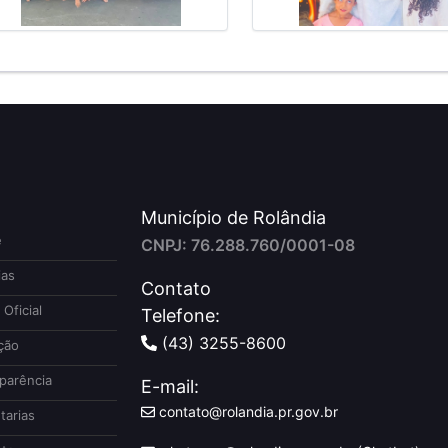
Município de Rolândia
e
CNPJ: 76.288.760/0001-08
ias
Contato
 Oficial
Telefone:
(43) 3255-8600
ção
parência
E-mail:
contato@rolandia.pr.gov.br
tarias