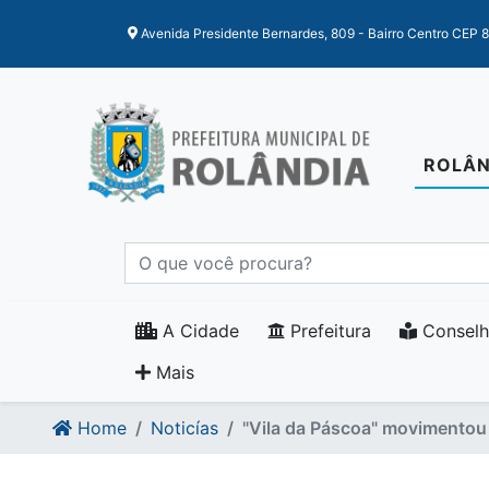
Ir para o conteudo
Ir para o fim do conteudo
Avenida Presidente Bernardes, 809 - Bairro Centro CEP 
ROLÂN
A Cidade
Prefeitura
Conselh
Mais
Home
Noticías
"Vila da Páscoa" movimentou a