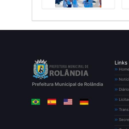
Links
Hom
Notíc
Prefeitura Municipal de Rolândia
Diário
Licita
Trans
Secre