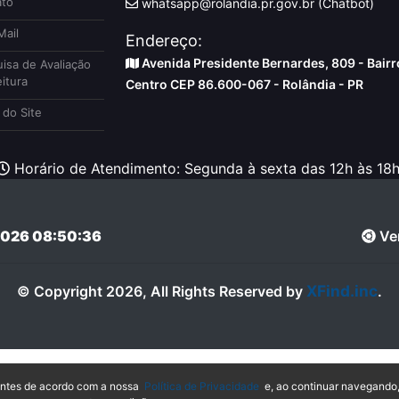
to
whatsapp@rolandia.pr.gov.br (Chatbot)
ail
Endereço:
Avenida Presidente Bernardes, 809 - Bairr
isa de Avaliação
itura
Centro CEP 86.600-067 - Rolândia - PR
do Site
Horário de Atendimento: Segunda à sexta das 12h às 18h
026 08:50:36
Ver
XFind.inc
© Copyright 2026, All Rights Reserved by
.
hantes de acordo com a nossa
Política de Privacidade
e, ao continuar navegando