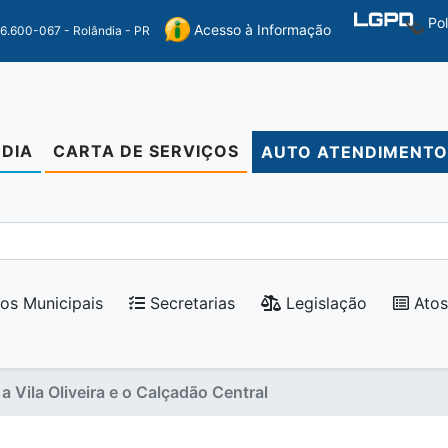
Po
Acesso à Informação
86.600-067 - Rolândia - PR
DIA
CARTA DE SERVIÇOS
AUTO ATENDIMENT
os Municipais
Secretarias
Legislação
Atos
 Vila Oliveira e o Calçadão Central