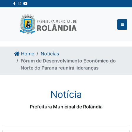
Ir para o conteudo
Ir para o fim do conteudo
Home
Noticías
Fórum de Desenvolvimento Econômico do
Norte do Paraná reunirá lideranças
Notícia
Prefeitura Municipal de Rolândia