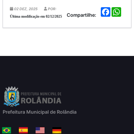
02 DEZ, 2025
POR:
F
W
a
h
Compartilhe:
Última modificação em 02/12/2025
c
a
e
t
b
s
o
A
o
p
k
p
Prefeitura Municipal de Rolândia