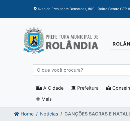
Ir para o conteudo
Ir para o fim do conteudo
Avenida Presidente Bernardes, 809 - Bairro Centro CEP 
ROLÂN
A Cidade
Prefeitura
Conselh
Mais
Home
Noticías
CANÇÕES SACRAS E NATALI