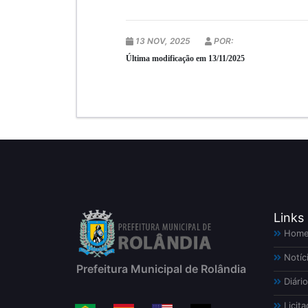
13 NOV, 2025
POR:
Última modificação em 13/11/2025
Links
Hom
Notíc
Prefeitura Municipal de Rolândia
Diário
Licita