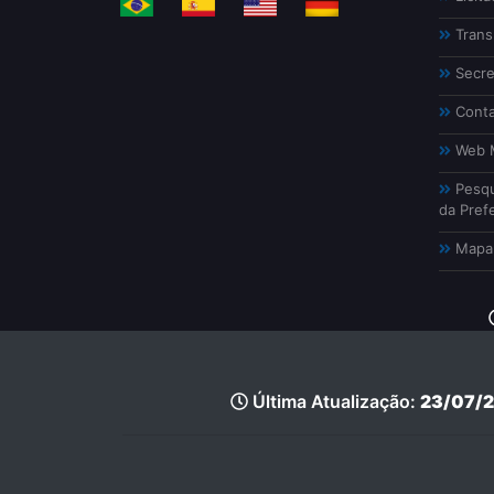
Trans
Secre
Conta
Web M
Pesqu
da Prefe
Mapa 
Última Atualização:
23/07/2