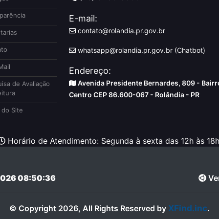
parência
E-mail:
contato@rolandia.pr.gov.br
tarias
to
whatsapp@rolandia.pr.gov.br (Chatbot)
ail
Endereço:
Avenida Presidente Bernardes, 809 - Bairr
isa de Avaliação
itura
Centro CEP 86.600-067 - Rolândia - PR
do Site
Horário de Atendimento: Segunda à sexta das 12h às 18h
026 08:50:36
Ver
XFind.inc
© Copyright 2026, All Rights Reserved by
.