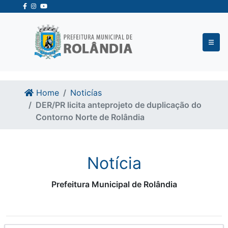
Ir para o conteudo
Ir para o fim do conteudo
Home
Noticías
DER/PR licita anteprojeto de duplicação do
Contorno Norte de Rolândia
Notícia
Prefeitura Municipal de Rolândia