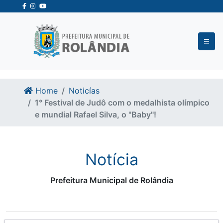
Ir para o conteudo
Ir para o fim do conteudo
Home
Noticías
1° Festival de Judô com o medalhista olímpico
e mundial Rafael Silva, o "Baby"!
Notícia
Prefeitura Municipal de Rolândia