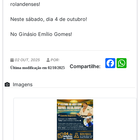
rolandenses!
Neste sábado, dia 4 de outubro!
No Ginásio Emílio Gomes!
02 OUT, 2025
POR:
F
W
a
h
Compartilhe:
Última modificação em 02/10/2025
c
a
e
t
b
s
Imagens
o
A
o
p
k
p