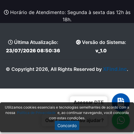
Horário de Atendimento: Segunda à sexta das 12h às
18h.
Última Atualização:
Versão do Sistema:
23/07/2026 08:50:36
v_1.0
XFind.inc
© Copyright 2026, All Rights Reserved by
.
Acessar DTE
Utilizamos cookies essenciais e tecnologias semelhantes de acordo com a
nossa
Política de Privacidade
e, ao continuar navegando, você concorda
com estas condições.
Olá! Como posso ajudar?
Concordo