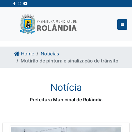
Ir para o conteudo
Ir para o fim do conteudo
Home
Noticías
Mutirão de pintura e sinalização de trânsito
Notícia
Prefeitura Municipal de Rolândia