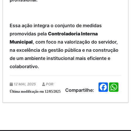
Essa ação integra o conjunto de medidas
promovidas pela
Controladoria Interna
Municipal
, com foco na valorização do servidor,
na excelência da gestão pública e na construção
de um ambiente institucional mais eficiente e
colaborativo.
12 MAI, 2025
POR:
F
W
a
h
Compartilhe:
Última modificação em 12/05/2025
c
a
e
t
b
s
o
A
o
p
k
p