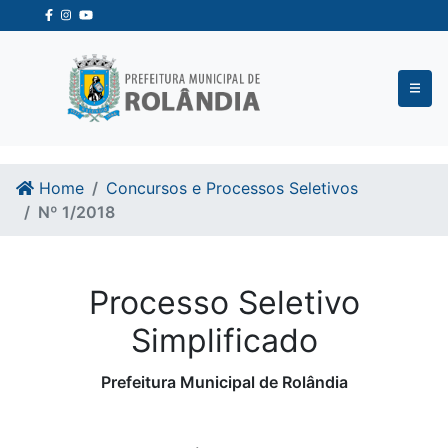
Ir para o conteudo
Ir para o fim do conteudo
Home
Concursos e Processos Seletivos
Nº 1/2018
Processo Seletivo
Simplificado
Prefeitura Municipal de Rolândia