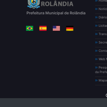
Hom
Notíc
Prefeitura Municipal de Rolândia
Diário
Licita
Trans
Secre
Conta
Web M
Pesqu
da Prefe
Mapa 