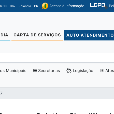
Po
Acesso à Informação
86.600-067 - Rolândia - PR
DIA
CARTA DE SERVIÇOS
AUTO ATENDIMENT
os Municipais
Secretarias
Legislação
Atos
17