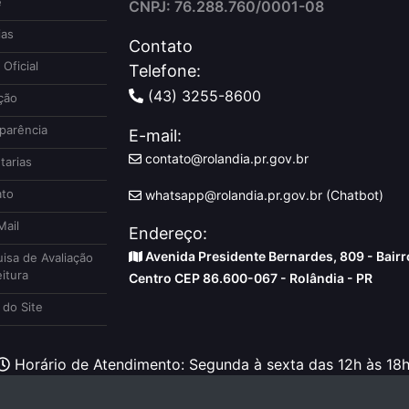
e
CNPJ: 76.288.760/0001-08
ias
Contato
 Oficial
Telefone:
(43) 3255-8600
ção
parência
E-mail:
contato@rolandia.pr.gov.br
tarias
to
whatsapp@rolandia.pr.gov.br (Chatbot)
ail
Endereço:
Avenida Presidente Bernardes, 809 - Bairr
isa de Avaliação
itura
Centro CEP 86.600-067 - Rolândia - PR
do Site
Horário de Atendimento: Segunda à sexta das 12h às 18h