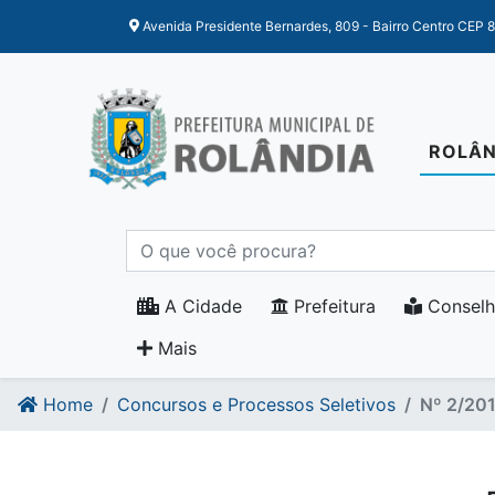
Ir para o conteudo
Ir para o fim do conteudo
Avenida Presidente Bernardes, 809 - Bairro Centro CEP 
ROLÂN
A Cidade
Prefeitura
Conselh
Mais
Home
Concursos e Processos Seletivos
Nº 2/20