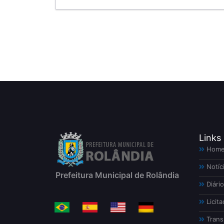
Links
Hom
Notíc
Prefeitura Municipal de Rolândia
Diário
Licita
Trans