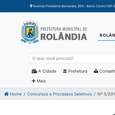
Ir para o conteudo
Ir para o fim do conteudo
Avenida Presidente Bernardes, 809 - Bairro Centro CEP 
ROLÂN
A Cidade
Prefeitura
Conselh
Mais
Home
Concursos e Processos Seletivos
Nº 5/20