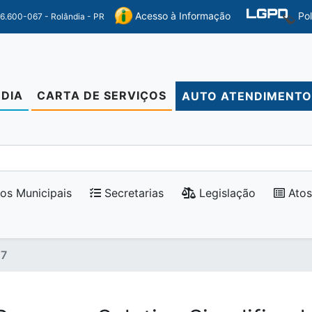
Po
Acesso à Informação
86.600-067 - Rolândia - PR
DIA
CARTA DE SERVIÇOS
AUTO ATENDIMENT
os Municipais
Secretarias
Legislação
Atos
17