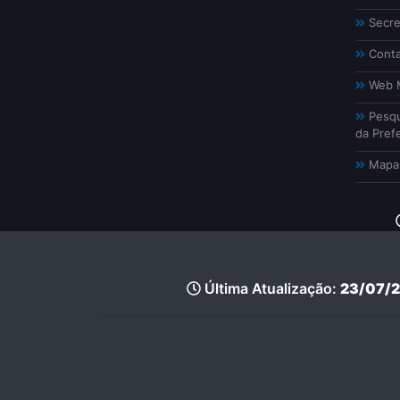
Secre
Conta
Web M
Pesqu
da Prefe
Mapa 
Última Atualização:
23/07/2