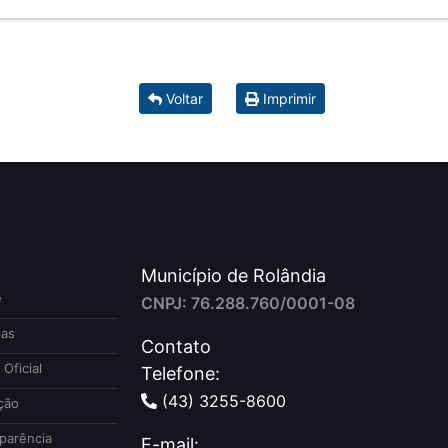
Voltar
Imprimir
Município de Rolândia
e
CNPJ: 76.288.760/0001-08
ias
Contato
 Oficial
Telefone:
(43) 3255-8600
ção
parência
E-mail: