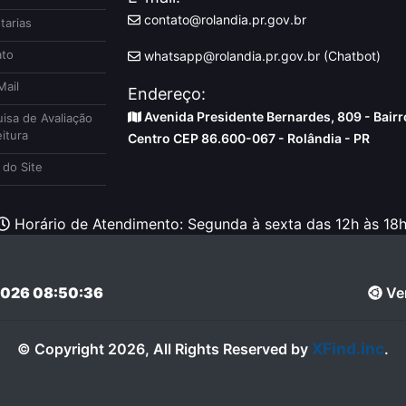
contato@rolandia.pr.gov.br
tarias
to
whatsapp@rolandia.pr.gov.br (Chatbot)
ail
Endereço:
Avenida Presidente Bernardes, 809 - Bairr
isa de Avaliação
itura
Centro CEP 86.600-067 - Rolândia - PR
do Site
Horário de Atendimento: Segunda à sexta das 12h às 18h
026 08:50:36
Ver
XFind.inc
© Copyright 2026, All Rights Reserved by
.