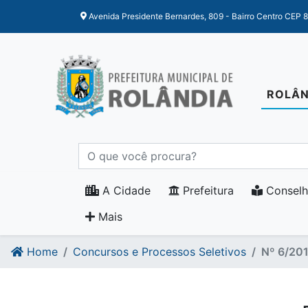
Ir para o conteudo
Ir para o fim do conteudo
Avenida Presidente Bernardes, 809 - Bairro Centro CEP 
ROLÂN
A Cidade
Prefeitura
Conselh
Mais
Home
Concursos e Processos Seletivos
Nº 6/20