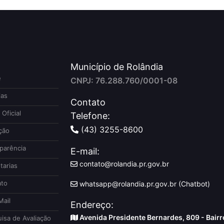
Município de Rolândia
e
CNPJ: 76.288.760/0001-08
ias
Contato
 Oficial
Telefone:
(43) 3255-8600
ção
parência
E-mail:
contato@rolandia.pr.gov.br
tarias
to
whatsapp@rolandia.pr.gov.br (Chatbot)
ail
Endereço:
Avenida Presidente Bernardes, 809 - Bairr
isa de Avaliação