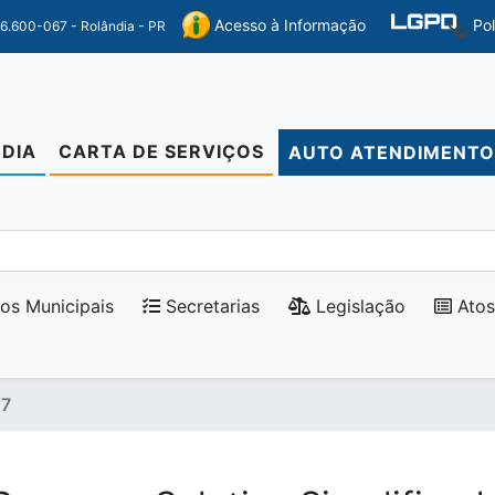
Po
Acesso à Informação
86.600-067 - Rolândia - PR
DIA
CARTA DE SERVIÇOS
AUTO ATENDIMENT
os Municipais
Secretarias
Legislação
Atos
17