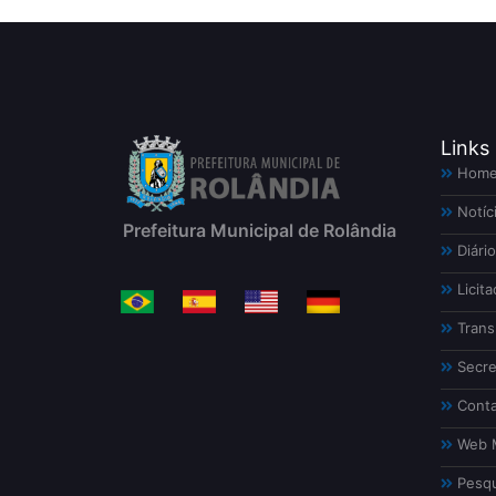
Links
Hom
Notíc
Prefeitura Municipal de Rolândia
Diário
Licita
Trans
Secre
Conta
Web M
Pesqu