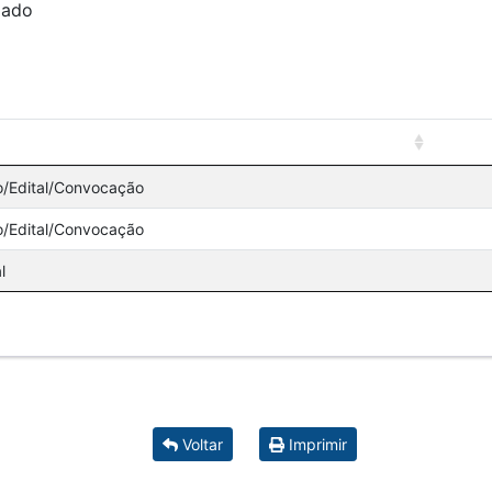
zado
o/Edital/Convocação
o/Edital/Convocação
l
Voltar
Imprimir