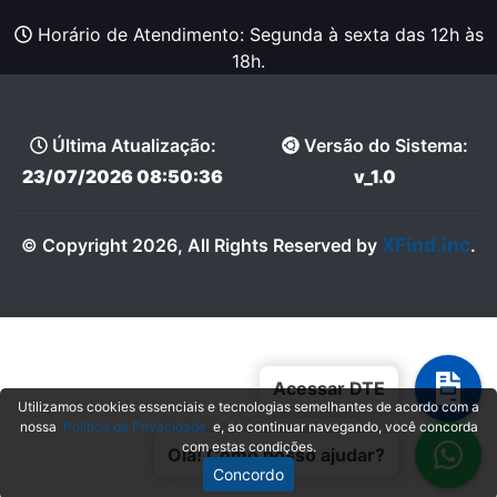
Horário de Atendimento: Segunda à sexta das 12h às
18h.
Última Atualização:
Versão do Sistema:
23/07/2026 08:50:36
v_1.0
XFind.inc
© Copyright 2026, All Rights Reserved by
.
Acessar DTE
Utilizamos cookies essenciais e tecnologias semelhantes de acordo com a
nossa
Política de Privacidade
e, ao continuar navegando, você concorda
com estas condições.
Olá! Como posso ajudar?
Concordo