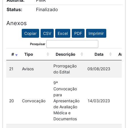
Autoria:
PMR
Status:
Finalizado
Anexos
Copiar
CSV
Excel
PDF
Imprimir
Pesquisar
#
Tipo
Descrição
Data
Arqu
Prorrogação
21
Avisos
09/08/2023
Ve
do Edital
9ª
Convocação
para
20
Convocação
Apresentação
14/03/2023
Ve
de Avaliação
Médica e
Documentos