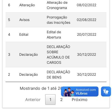
Alteração de
6
Alteração
08/02/2022
Ve
Cronograma
Prorrogação
5
Avisos
02/08/2022
Ve
das Inscrições
Edital de
4
Edital
20/07/2022
Ve
Abertura
DECLARAÇÃO
SOBRE
3
Declaração
30/12/2022
Ve
ACÚMULO DE
CARGOS
DECLARAÇÃO
2
Declaração
30/12/2022
Ve
DE BENS
Mostrando de 1 até 20 de 21 registros
Anterior
1
2
Próximo